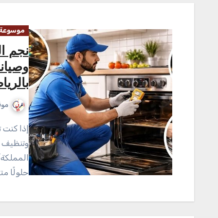
موسوعة 
نجم ا
وصيانة
بالري
موق
إذا كنت تبحث عن خدمة احترافية وسريعة في مجال صيانة
وتنظيف ا
المملكةي
حلولًا مت