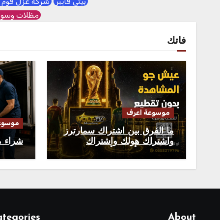
بيتي فايبر
شركة عزل فوم 
مظلات وسوا
فاتك
موسوعة اعرف
موسوع
ما الفرق بين اشتراك سمارترز
واشتراك هولك واشتراك
شراء م
فالكون؟ وأيهما الأفضل في
2026؟
tegories
About