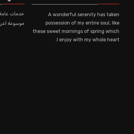
خدمات عامة
A wonderful serenity has taken
possession of my entire soul, like
موسوعة اعر
these sweet mornings of spring which
I enjoy with my whole heart.