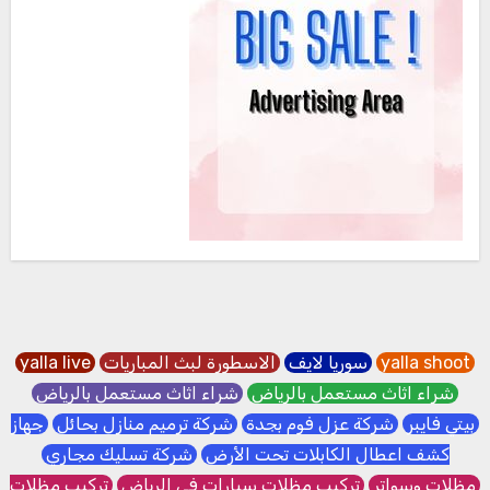
yalla shoot
سوريا لايف
الاسطورة لبث المباريات
yalla live
شراء اثاث مستعمل بالرياض
شراء اثاث مستعمل بالرياض
بيتي فايبر
شركة عزل فوم بجدة
شركة ترميم منازل بحائل
جهاز
كشف اعطال الكابلات تحت الأرض
شركة تسليك مجاري
مظلات وسواتر
تركيب مظلات سيارات في الرياض
تركيب مظلات