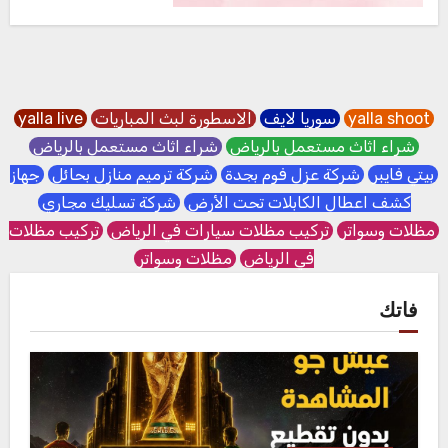
yalla shoot
سوريا لايف
الاسطورة لبث المباريات
yalla live
شراء اثاث مستعمل بالرياض
شراء اثاث مستعمل بالرياض
بيتي فايبر
شركة عزل فوم بجدة
شركة ترميم منازل بحائل
جهاز
كشف اعطال الكابلات تحت الأرض
شركة تسليك مجاري
مظلات وسواتر
تركيب مظلات سيارات في الرياض
تركيب مظلات
في الرياض
مظلات وسواتر
فاتك