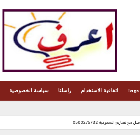
Tags
اتفاقية الاستخدام
راسلنا
سياسة الخصوصية
اريح السعودية‎0580275782 ‎‏ ‏