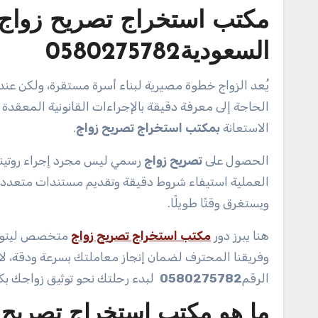
مكتب استخراج تصريح زواج 
السعودية0580275782
يُعد الزواج خطوة مصيرية لبناء أسرة مستقرة، ولكن عندما يتعلق الأمر بارتباط مواطن سعودي بشريك أجنبي، أو العكس، تظهر
الحاجة إلى معرفة دقيقة بالإجراءات القانونية المعقد
الاستعانة
بمكتب استخراج تصريح زواج
.
الحصول على
تصريح زواج
رسمي ليس مجرد إجراء روتيني،
العملية استيفاء شروط دقيقة وتقديم مستندات متعددة 
ويستغرق وقتًا طويلًا.
هنا يبرز دور
مكتب استخراج تصريح زواج
متخصص ليتولى 
وفريقنا المحترف لضمان إنجاز معاملتك بسرعة ودقة، لا
الرقم
0580275782
لبدء رحلتك نحو توثيق زواجك بك
ما هو مكتب استخراج تصريح 