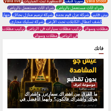
yalla shoot
سوريا لايف
الاسطورة لبث المباريات
yalla live
شراء اثاث مستعمل بالرياض
شراء اثاث مستعمل بالرياض
بيتي فايبر
شركة عزل فوم بجدة
شركة ترميم منازل بحائل
جهاز
كشف اعطال الكابلات تحت الأرض
شركة تسليك مجاري
مظلات وسواتر
تركيب مظلات سيارات في الرياض
تركيب مظلات
في الرياض
مظلات وسواتر
فاتك
موسوعة اعرف
ما الفرق بين اشتراك سمارترز واشتراك
هولك واشتراك فالكون؟ وأيهما الأفضل في
2026؟