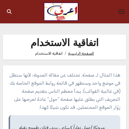
Ski
t
conten
اتفاقية الاستخدام
الصفحة الرئيسية
اتفاقية الاستخدام
هذا المثال لـ صفحة. تختلف عن مقالة المدونة؛ لأنها ستظل
في موضع واحد وستظهر في قائمة روابط الموقع الخاصة بك
(في غالبية القوالب). يبدأ معظم الناس بتقديم صفحة
التعريف التي يطلق عليها صفحة “حول” عادةً لعرضها على
زوّار الموقع المحتملين. قد تكون شيئًا كهذا:
مرحبًا! أعمل نهاراً كساعي بريد، فنان طموح بقية