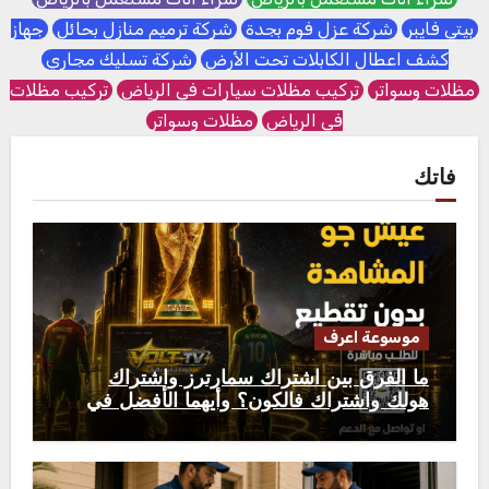
بيتي فايبر
شركة عزل فوم بجدة
شركة ترميم منازل بحائل
جهاز
كشف اعطال الكابلات تحت الأرض
شركة تسليك مجاري
مظلات وسواتر
تركيب مظلات سيارات في الرياض
تركيب مظلات
في الرياض
مظلات وسواتر
فاتك
موسوعة اعرف
ما الفرق بين اشتراك سمارترز واشتراك
هولك واشتراك فالكون؟ وأيهما الأفضل في
2026؟