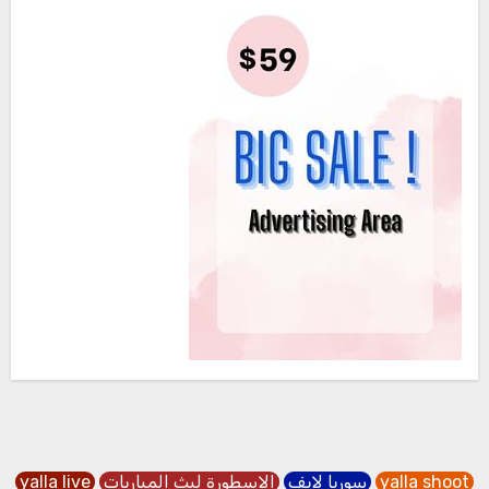
yalla shoot
سوريا لايف
الاسطورة لبث المباريات
yalla live