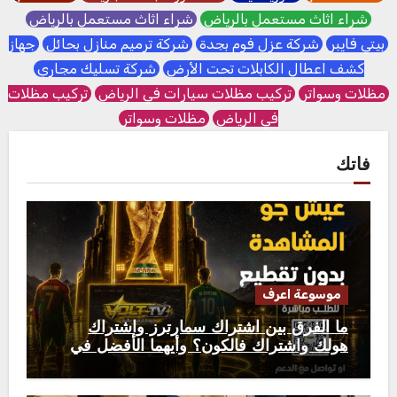
شراء اثاث مستعمل بالرياض
شراء اثاث مستعمل بالرياض
بيتي فايبر
شركة عزل فوم بجدة
شركة ترميم منازل بحائل
جهاز
كشف اعطال الكابلات تحت الأرض
شركة تسليك مجاري
مظلات وسواتر
تركيب مظلات سيارات في الرياض
تركيب مظلات
في الرياض
مظلات وسواتر
فاتك
موسوعة اعرف
ما الفرق بين اشتراك سمارترز واشتراك
هولك واشتراك فالكون؟ وأيهما الأفضل في
2026؟